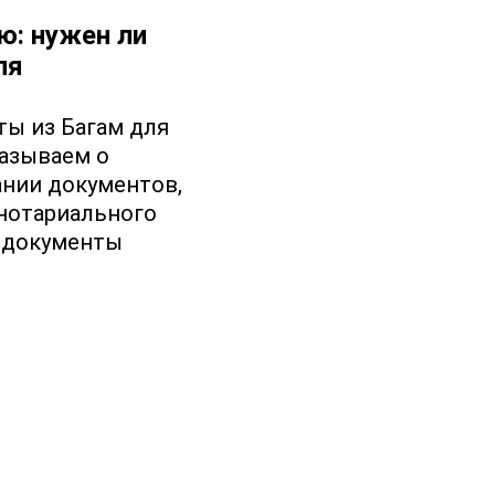
ю: нужен ли
ля
ты из Багам для
казываем о
нии документов,
нотариального
 документы