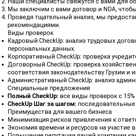
Наши специалисты свяжутся с вами для о
Мы заключим с вами договор и NDA, чтоб
Проведя тщательный анализ, мы предоста
рекомендациями.
Виды проверок
Кадровый CheckUp: анализ трудовых догов
персональных данных.
Корпоративный CheckUp: проверка учредит
Договорный CheckUp: проверка хозяйстве
соответствия законодательству Грузии и и
Административный CheckUp: анализ админи
Специальные предложения
Полный CheckUp:
все виды проверок с 15%
CheckUp Шаг за шагом:
последовательные п
Преимущества для вашего бизнеса
Минимизация рисков привлечения к ответ
Экономия времени и ресурсов на участие 
Повышение репутации вашей компании как