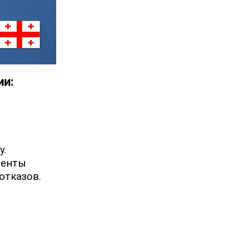
ии:
у.
менты
отказов.