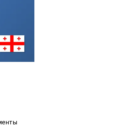
я
ументы