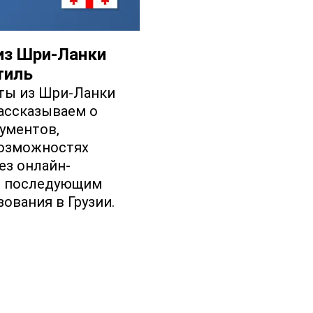
из Шри‐Ланки
тиль
ты из Шри‐Ланки
Рассказываем о
кументов,
возможностях
ез онлайн‐
 с последующим
ования в Грузии.