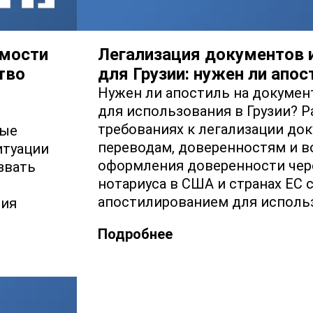
имости
Легализация документов 
тво
для Грузии: нужен ли апос
Нужен ли апостиль на докумен
для использования в Грузии? 
требованиях к легализации до
рые
переводам, доверенностям и 
итуации
оформления доверенности чер
звать
нотариуса в США и странах ЕС
апостилированием для использ
ния
Подробнее