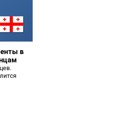
менты в
анцам
цев.
елится