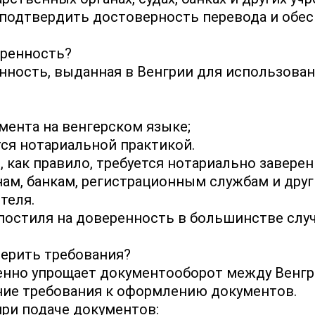
 подтвердить достоверность перевода и обес
еренность?
ность, выданная в Венгрии для использовани
мента на венгерском языке;
тся нотариальной практикой.
 как правило, требуется нотариально завере
ам, банкам, регистрационным службам и дру
теля.
остиля на доверенность в большинстве случ
верить требования?
нно упрощает документооборот между Венгрие
ние требования к оформлению документов.
при подаче документов: