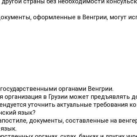
 другой страны без необходимости консульск
 документы, оформленные в Венгрии, могут ис
государственными органами Венгрии.
я организация в Грузии может предъявлять 
ендуется уточнить актуальные требования к
нский язык?
апостиле, документы, составленные на венге
язык.
ственных органах, судах, банках и других у