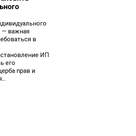
ьного
ндивидуального
и — важная
ребоваться в
остановление ИП
ь его
ерба прав и
я…