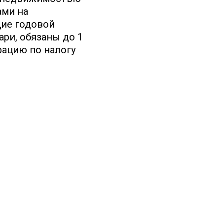
ами на
щие годовой
ри, обязаны до 1
рацию по налогу