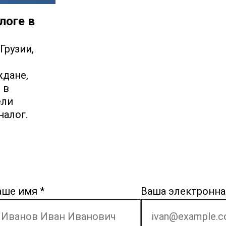
логе в
Грузии,
ждане,
 в
ели
налог.
аше имя
*
Ваша электронна