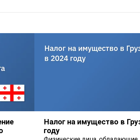
ение
Налог на имущество в Гру
о
году
Физические лица, обладающи